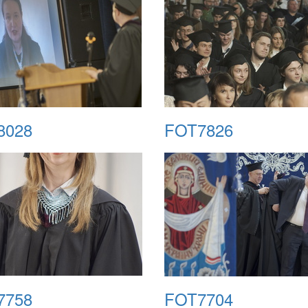
8028
FOT7826
7758
FOT7704