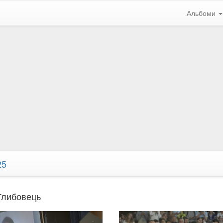
Альбоми
25
 Глибовець