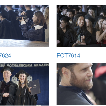
7624
FOT7614