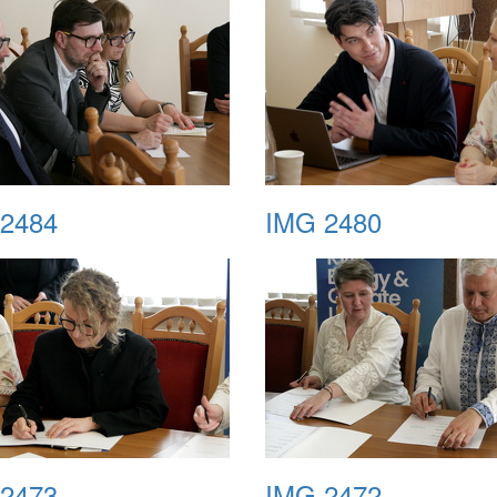
2484
IMG 2480
2473
IMG 2472