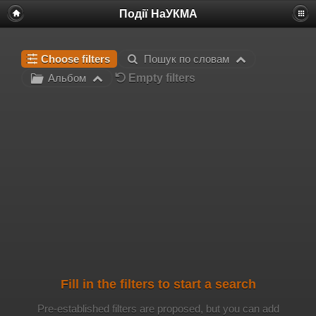
Події НаУКМА
Choose filters
Пошук по словам
Empty filters
Альбом
Fill in the filters to start a search
Pre-established filters are proposed, but you can add