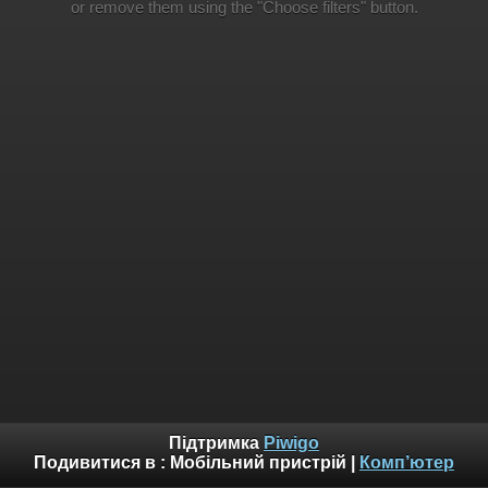
or remove them using the "Choose filters" button.
Підтримка
Piwigo
Подивитися в :
Мобільний пристрій
|
Комп’ютер