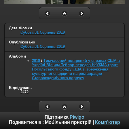
Дата зйомки
Субота 31 Серпень 2019
Опубліковано
Субота 31 Серпень 2019
Альбоми
2019
/
Тимчасовий повірений у справах США в
Україні Вільям Тейлор передав НаУКМА грант
Посольського фонду США зі збереження
культурної спадщини на реставрацію
Староакадемічного корпусу
Відвідувань
2472
Підтримка
Piwigo
Подивитися в :
Мобільний пристрій
|
Комп’ютер