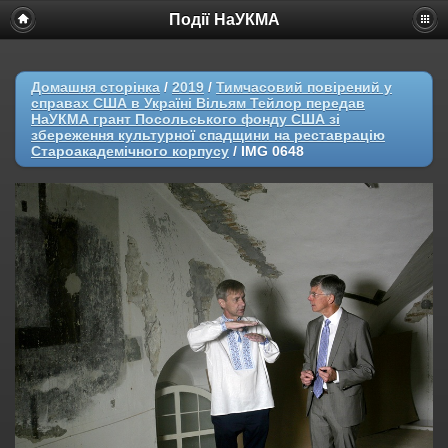
Події НаУКМА
Домашня сторінка
/
2019
/
Тимчасовий повірений у
справах США в Україні Вільям Тейлор передав
НаУКМА грант Посольського фонду США зі
збереження культурної спадщини на реставрацію
Староакадемічного корпусу
/
IMG 0648