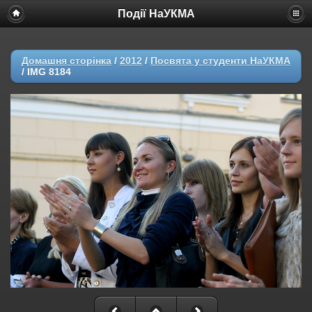
Події НаУКМА
Домашня сторінка
/
2012
/
Посвята у студенти НаУКМА
/
IMG 8184