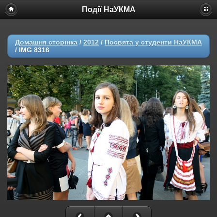
Події НаУКМА
Домашня сторінка
/
2012
/
Посвята у студенти НаУКМА
/
IMG 8316