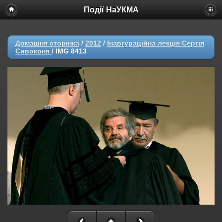
Події НаУКМА
Домашня сторінка
/
2012
/
Інавгураційна лекція Сергія
Сивоконя
/
IMG 8413