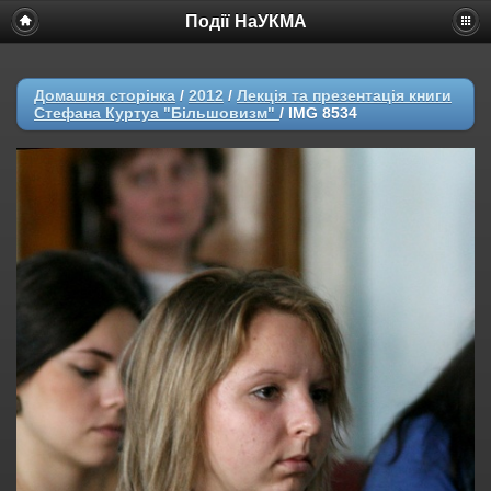
Події НаУКМА
Домашня сторінка
/
2012
/
Лекція та презентація книги
Стефана Куртуа "Більшовизм"
/
IMG 8534