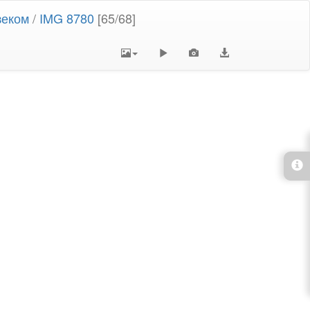
зеком
/
IMG 8780
[65/68]