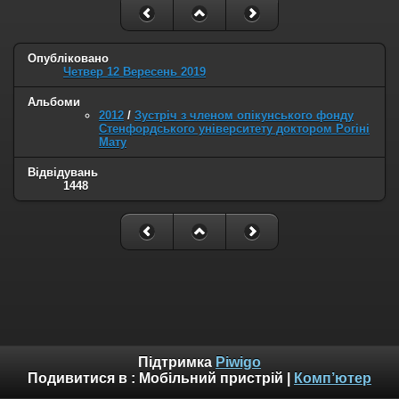
Опубліковано
Четвер 12 Вересень 2019
Альбоми
2012
/
Зустріч з членом опікунського фонду
Стенфордського університету доктором Рогіні
Мату
Відвідувань
1448
Підтримка
Piwigo
Подивитися в :
Мобільний пристрій
|
Комп’ютер