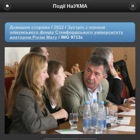
Події НаУКМА
Домашня сторінка
/
2012
/
Зустріч з членом
опікунського фонду Стенфордського університету
доктором Рогіні Мату
/
IMG 9713z