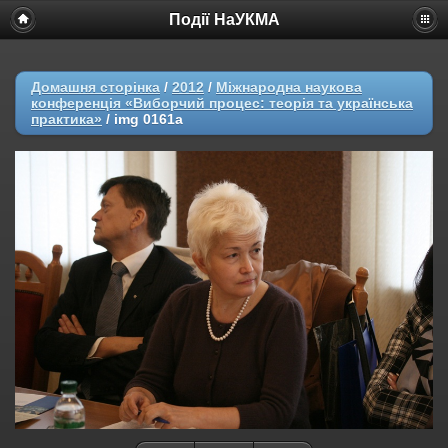
Події НаУКМА
Домашня сторінка
/
2012
/
Міжнародна наукова
конференція «Виборчий процес: теорія та українська
практика»
/
img 0161a