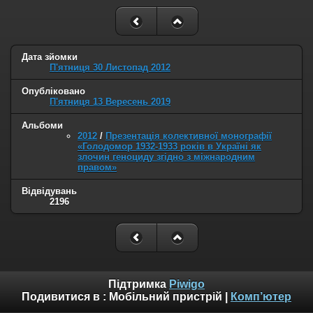
Дата зйомки
П'ятниця 30 Листопад 2012
Опубліковано
П'ятниця 13 Вересень 2019
Альбоми
2012
/
Презентація колективної монографії
«Голодомор 1932-1933 років в Україні як
злочин геноциду згідно з міжнародним
правом»
Відвідувань
2196
Підтримка
Piwigo
Подивитися в :
Мобільний пристрій
|
Комп’ютер