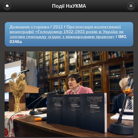
Події НаУКМА
Домашня сторінка
/
2012
/
Презентація колективної
монографії «Голодомор 1932-1933 років в Україні як
злочин геноциду згідно з міжнародним правом»
/
IMG
0346a