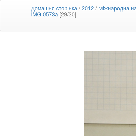
Домашня сторінка
/
2012
/
Міжнародна на
IMG 0573a
[29/30]