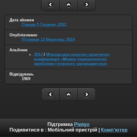
Дата зйомки
Середа 5 Грудень 2012
Опубліковано
П'ятниця 13 Вересень 2019
Альбоми
2012
/
Міжнародна науково-практична
конференція «Мовно-термінологічні
проблеми сучасного законодавства»
Відвідувань
1969
Підтримка
Piwigo
Подивитися в :
Мобільний пристрій
|
Комп’ютер