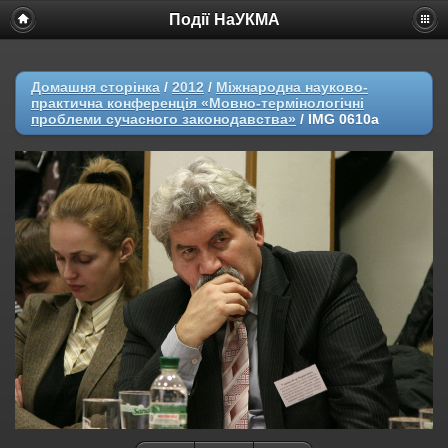
Події НаУКМА
Домашня сторінка
/
2012
/
Міжнародна науково-
практична конференція «Мовно-термінологічні
проблеми сучасного законодавства»
/
IMG 0610a