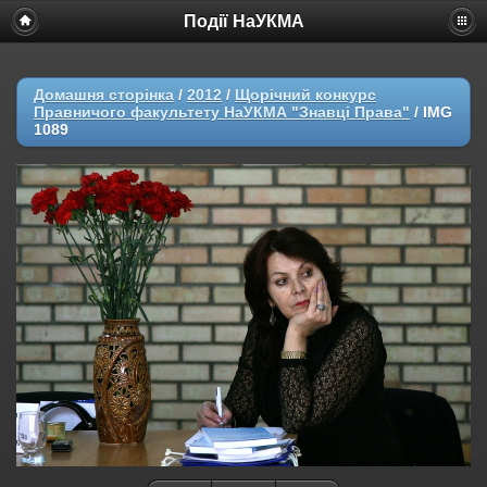
Події НаУКМА
Домашня сторінка
/
2012
/
Щорічний конкурс
Правничого факультету НаУКМА "Знавці Права"
/
IMG
1089