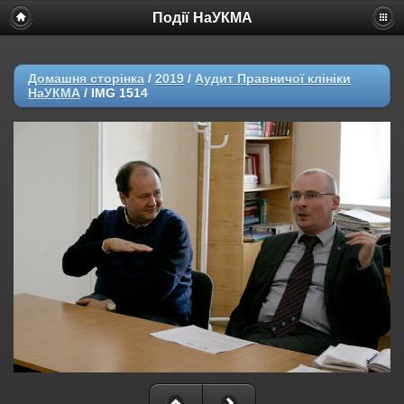
Події НаУКМА
Домашня сторінка
/
2019
/
Аудит Правничої клініки
НаУКМА
/
IMG 1514