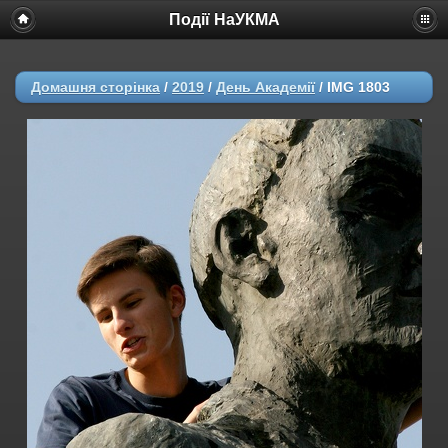
Події НаУКМА
Домашня сторінка
/
2019
/
День Академії
/
IMG 1803