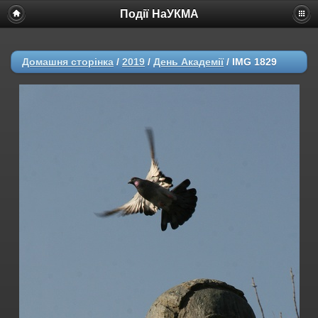
Події НаУКМА
Домашня сторінка
/
2019
/
День Академії
/
IMG 1829