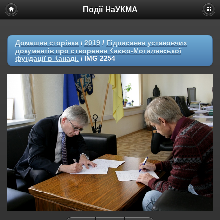
Події НаУКМА
Домашня сторінка
/
2019
/
Підписання установчих
документів про створення Києво-Могилянської
фундації в Канаді.
/
IMG 2254