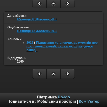
Дата зйомки
П'ятниця 18 Жовтень 2019
Опубліковано
П'ятниця 18 Жовтень 2019
Альбоми
2019
/
Підписання установчих документів про
створення Києво-Могилянської фундації в
Канаді.
Відвідувань
2860
Підтримка
Piwigo
Подивитися в :
Мобільний пристрій
|
Комп’ютер