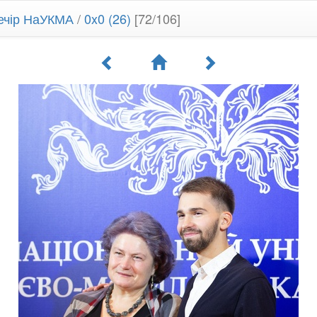
ечір НаУКМА
/
0x0 (26)
[72/106]