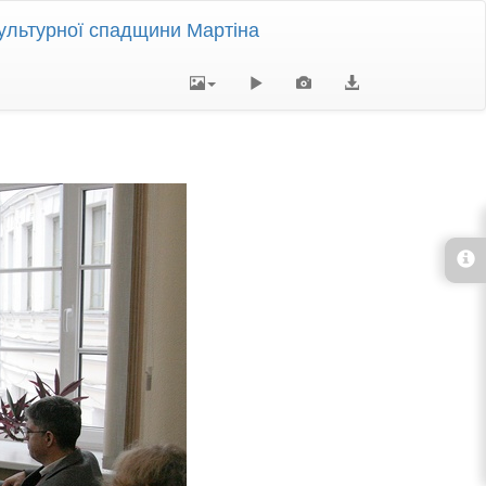
ультурної спадщини Мартіна