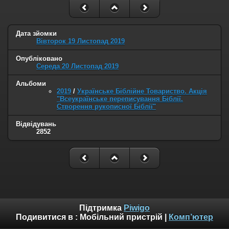
Дата зйомки
Вівторок 19 Листопад 2019
Опубліковано
Середа 20 Листопад 2019
Альбоми
2019
/
Українське Біблійне Товариство. Акція
"Всеукраїнське переписування Біблії.
Створення рукописної Біблії"
Відвідувань
2852
Підтримка
Piwigo
Подивитися в :
Мобільний пристрій
|
Комп’ютер