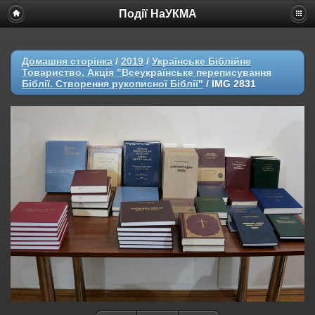
Події НаУКМА
Домашня сторінка
/
2019
/
Українське Біблійне
Товариство. Акція "Всеукраїнське переписування
Біблії. Створення рукописної Біблії"
/
IMG 2831