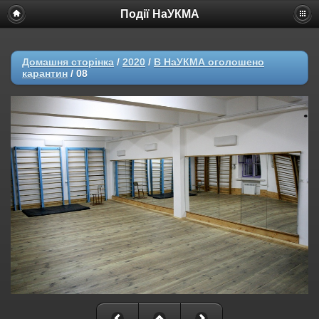
Події НаУКМА
Домашня сторінка
/
2020
/
В НаУКМА оголошено
карантин
/
08