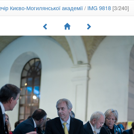
ечір Києво-Могилянської академії
/
IMG 9818
[3/240]