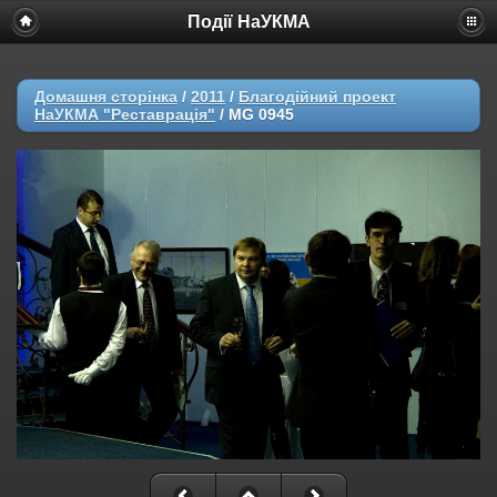
Події НаУКМА
Домашня сторінка
/
2011
/
Благодійний проект
НаУКМА "Реставрація"
/
MG 0945