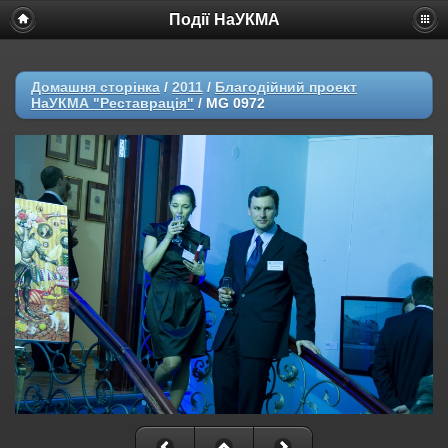
Події НаУКМА
Домашня сторінка
/
2011
/
Благодійний проект
НаУКМА "Реставрація"
/
MG 0972