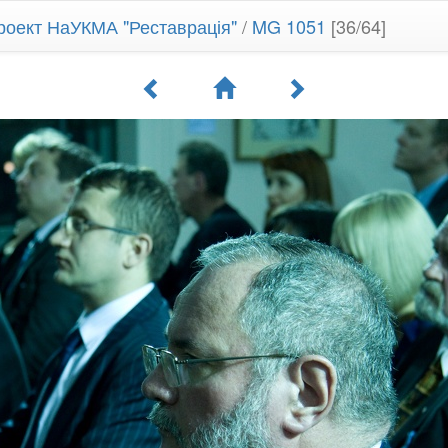
роект НаУКМА "Реставрація"
/
MG 1051
[36/64]