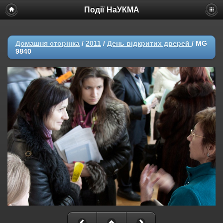
Події НаУКМА
Домашня сторінка
/
2011
/
День відкритих дверей
/
MG
9840