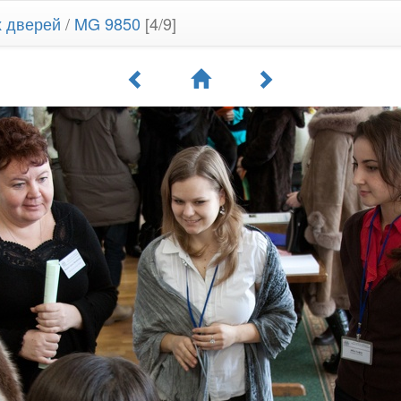
х дверей
/
MG 9850
[4/9]