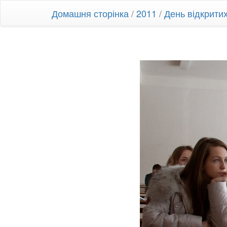
Домашня сторінка
/
2011
/
День відкрити