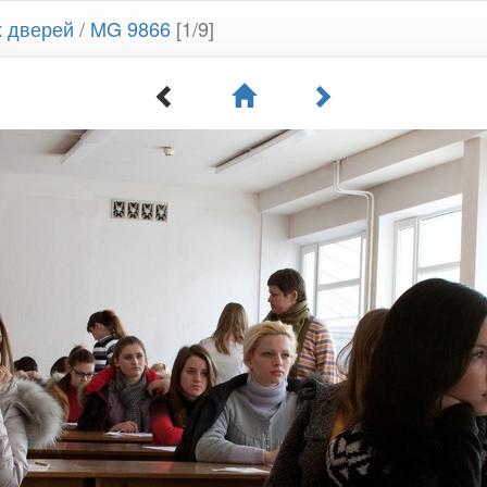
х дверей
/
MG 9866
[1/9]