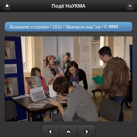
Події НаУКМА
Домашня сторінка
/
2011
/
Ярмарок кар"єр
/
C 9882