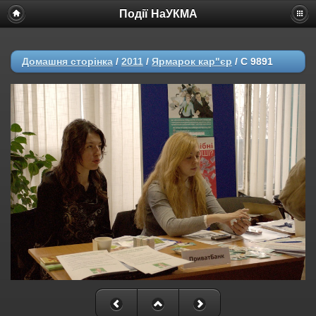
Події НаУКМА
Домашня сторінка
/
2011
/
Ярмарок кар"єр
/
C 9891