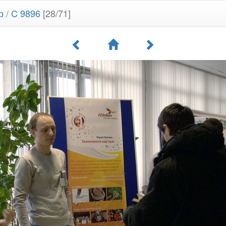
р
/
C 9896
[28/71]