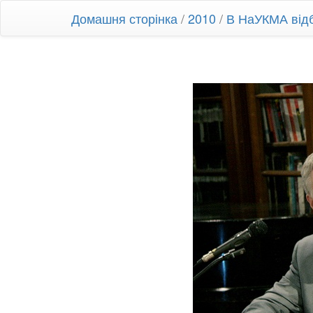
Домашня сторінка
/
2010
/
В НаУКМА відб