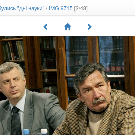
улись "Дні науки"
/
IMG 9715
[2/48]