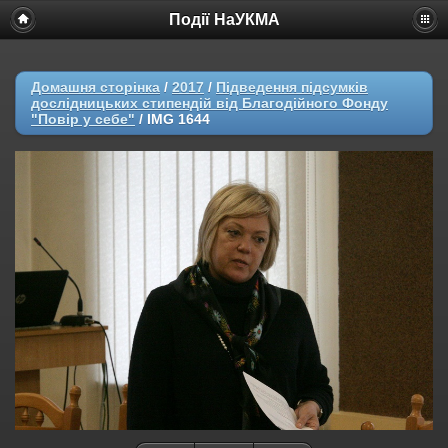
Події НаУКМА
Домашня сторінка
/
2017
/
Підведення підсумків
дослідницьких стипендій від Благодійного Фонду
"Повір у себе"
/
IMG 1644