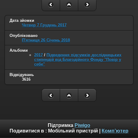
Дата зйомки
Четвер 7 Грудень 2017
Опубліковано
П'ятниця 26 Січень 2018
Альбоми
2017
/
Підведення підсумків дослідницьких
стипендій від Благодійного Фонду "Повір у
себе"
Відвідувань
3616
Підтримка
Piwigo
Подивитися в :
Мобільний пристрій
|
Комп’ютер