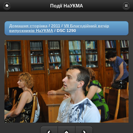
Події НаУКМА
Домашня сторінка
/
2011
/
VII Благодійний вечір
випускників НаУКМА
/
DSC 1290