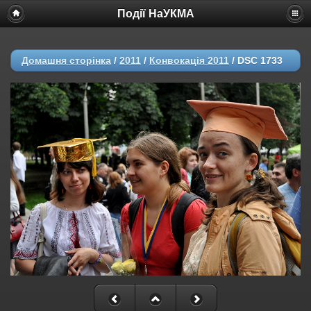
Події НаУКМА
Домашня сторінка
/
2011
/
Конвокація 2011
/
DSC 1733