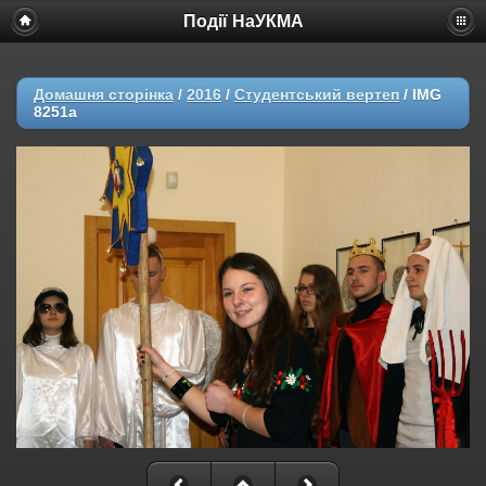
Події НаУКМА
Домашня сторінка
/
2016
/
Студентський вертеп
/
IMG
8251a