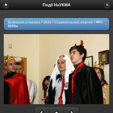
Події НаУКМА
Домашня сторінка
/
2016
/
Студентський вертеп
/
IMG
8259a