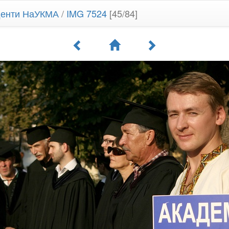
уденти НаУКМА
/
IMG 7524
[45/84]