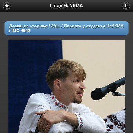
Події НаУКМА
Домашня сторінка
/
2011
/
Посвята у студенти НаУКМА
/
IMG 4942