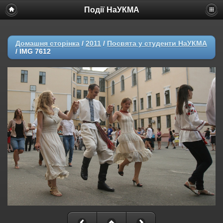
Події НаУКМА
Домашня сторінка
/
2011
/
Посвята у студенти НаУКМА
/
IMG 7612