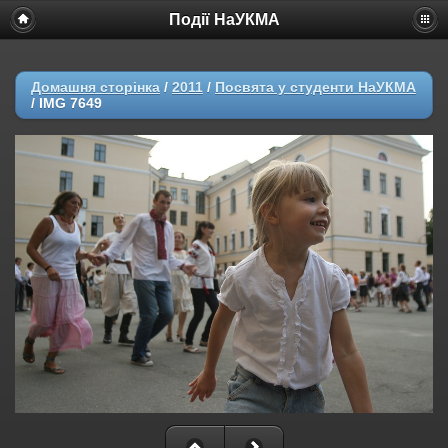
Події НаУКМА
Домашня сторінка
/
2011
/
Посвята у студенти НаУКМА
/
IMG 7649