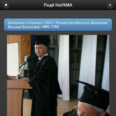
Події НаУКМА
Домашня сторінка
/
2011
/
Лекція професора Джованні
Броджі Беркофф
/
IMG 7762