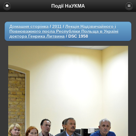
Події НаУКМА
Домашня сторінка
/
2011
/
Лекція Надзвичайного і
Повноважного посла Республіки Польща в Україні
доктора Генрика Литвина
/
DSC 1958