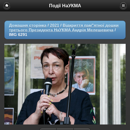
Події НаУКМА
Домашня сторінка
/
2021
/
Відкриття пам"ятної дошки
третього Президента НаУКМА Андрія Мелешевича
/
IMG 6291