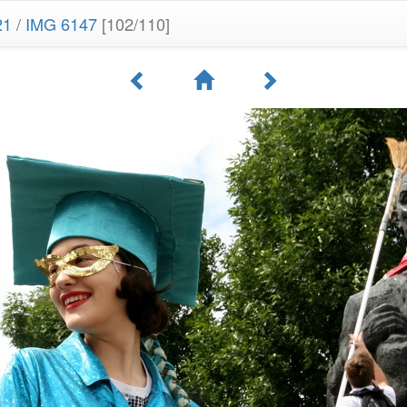
21
/
IMG 6147
[102/110]