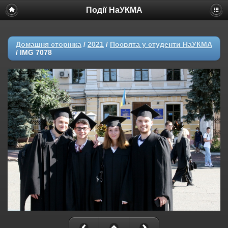
Події НаУКМА
Домашня сторінка
/
2021
/
Посвята у студенти НаУКМА
/
IMG 7078