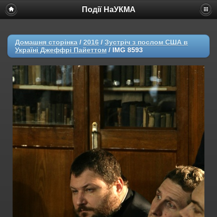
Події НаУКМА
Домашня сторінка
/
2016
/
Зустріч з послом США в
Україні Джеффрі Пайеттом
/
IMG 8593