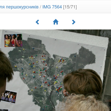
ля першокурсників
/
IMG 7564
[15/71]