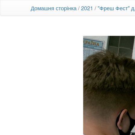
Домашня сторінка
/
2021
/
"Фреш Фест" д